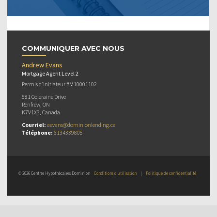
COMMUNIQUER AVEC NOUS
Andrew Evans
Mortgage Agent Level 2
Permis d’initiateur #M10001102
581 Coleraine Drive
Renfrew, ON
K7V1X3, Canada
Courriel:
aevans@dominionlending.ca
Téléphone:
6134339805
© 2026 Centres Hypothécaires Dominion
Conditions d’utilisation
|
Politique de confidentialité