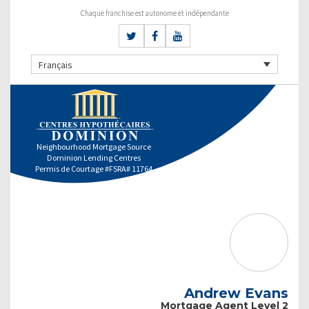
Chaque franchise est autonome et indépendante
Français
Neighbourhood Mortgage Source
Dominion Lending Centres
Permis de Courtage #FSRA# 11764
Andrew Evans
Mortgage Agent Level 2