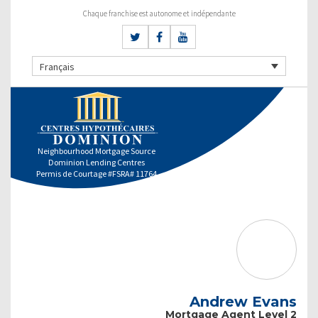
Chaque franchise est autonome et indépendante
Français
Neighbourhood Mortgage Source
Dominion Lending Centres
Permis de Courtage #FSRA# 11764
Andrew Evans
Mortgage Agent Level 2