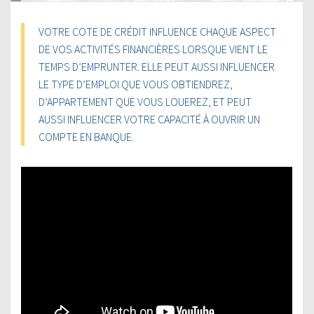
VOTRE COTE DE CRÉDIT INFLUENCE CHAQUE ASPECT
DE VOS ACTIVITÉS FINANCIÈRES LORSQUE VIENT LE
TEMPS D’EMPRUNTER. ELLE PEUT AUSSI INFLUENCER
LE TYPE D’EMPLOI QUE VOUS OBTIENDREZ,
D’APPARTEMENT QUE VOUS LOUEREZ, ET PEUT
AUSSI INFLUENCER VOTRE CAPACITÉ À OUVRIR UN
COMPTE EN BANQUE.